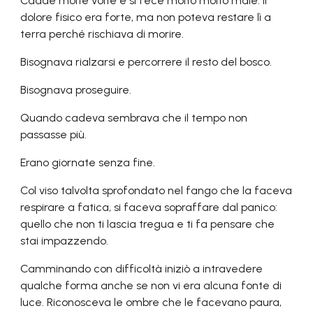
Cadde molte volte e si fece molto molto male. Il
dolore fisico era forte, ma non poteva restare lì a
terra perché rischiava di morire.
Bisognava rialzarsi e percorrere il resto del bosco.
Bisognava proseguire.
Quando cadeva sembrava che il tempo non
passasse più.
Erano giornate senza fine.
Col viso talvolta sprofondato nel fango che la faceva
respirare a fatica, si faceva sopraffare dal panico:
quello che non ti lascia tregua e ti fa pensare che
stai impazzendo.
Camminando con difficoltà iniziò a intravedere
qualche forma anche se non vi era alcuna fonte di
luce. Riconosceva le ombre che le facevano paura,