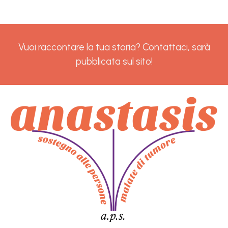
Vuoi raccontare la tua storia?
Contattaci
, sarà
pubblicata sul sito
!